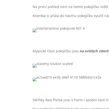
Na první pohled není na tomto pokojíčku vidět 
Klientka si přála do návrhu pokojíčku využít n
Atypické části pokojíčku jsou
na svislých zdec
Skříňky Ikea Platsa jsou v horní i spodní část
Na spodních skříňkách bude deska vyrobená tr