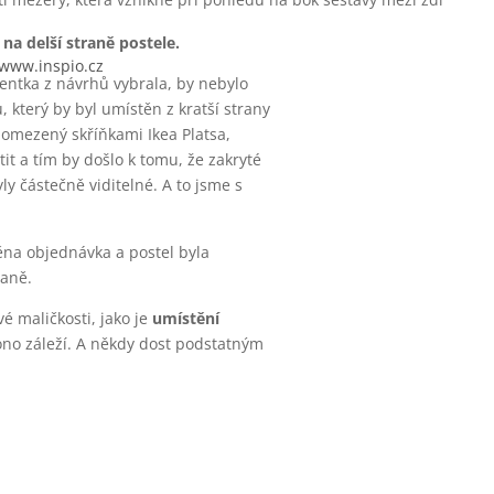
n
na delší straně postele.
www.inspio.cz
ientka z návrhů vybrala, by nebylo
 který by byl umístěn z kratší strany
l omezený skříňkami Ikea Platsa,
it a tím by došlo k tomu, že zakryté
ly částečně viditelné. A to jsme s
na objednávka a postel byla
raně.
é maličkosti, jako je
umístění
ono záleží. A někdy dost podstatným