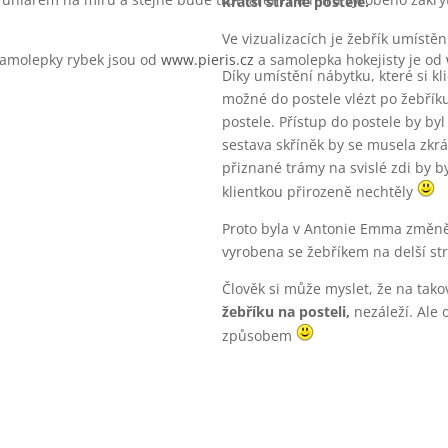
kratší straně postele.
Ve vizualizacích je žebřík umístě
 Samolepky rybek jsou od
www.pieris.cz
a samolepka hokejisty je od
Díky umístění nábytku, které si kl
možné do postele vlézt po žebříku,
postele. Přístup do postele by by
sestava skříněk by se musela zkrát
přiznané trámy na svislé zdi by by
klientkou přirozeně nechtěly
Proto byla v Antonie Emma změně
vyrobena se žebříkem na delší st
Člověk si může myslet, že na takov
žebříku na posteli,
nezáleží. Ale 
způsobem