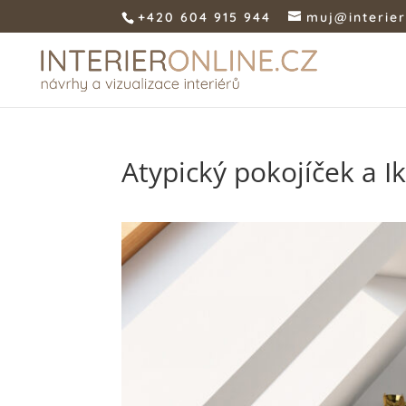
+420 604 915 944
muj@interier
Atypický pokojíček a I