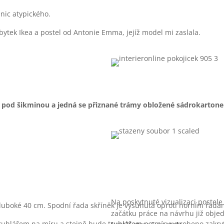
nic atypického.
ábytek Ikea a postel od Antonie Emma, jejíž model mi zaslala.
h pod šikminou a jedná se přiznané trámy obložené sádrokarton
Na poskytnuté vizualizaci postel
i hluboké 40 cm. Spodní řada skříněk je vysunutá oproti horním řad
začátku práce na návrhu již objed
uhlářem na míru a stejně bude truhlářem na míru vyrobeno zakrytí