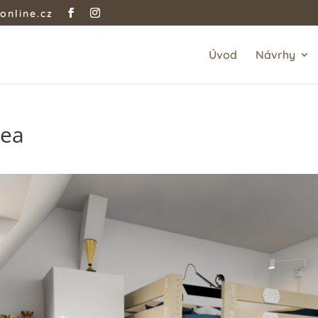
online.cz
Úvod
Návrhy
kea