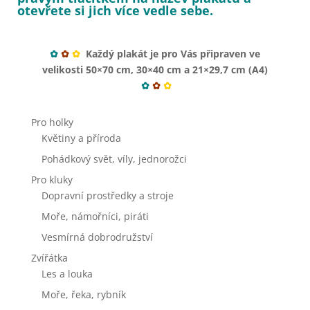
otevřete si jich více vedle sebe.
✿
✿
✿
Každý plakát je pro Vás připraven ve
velikosti 50×70 cm, 30×40 cm a 21×29,7 cm (A4)
✿
✿
✿
Pro holky
Květiny a příroda
Pohádkový svět, víly, jednorožci
Pro kluky
Dopravní prostředky a stroje
Moře, námořníci, piráti
Vesmírná dobrodružství
Zvířátka
Les a louka
Moře, řeka, rybník