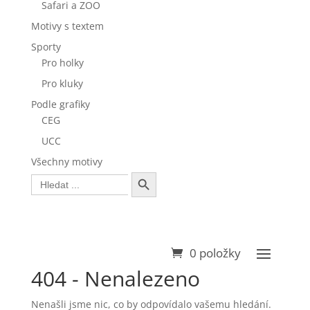
Safari a ZOO
Motivy s textem
Sporty
Pro holky
Pro kluky
Podle grafiky
CEG
UCC
Všechny motivy
Search Button
Search
for:
0 položky
404 - Nenalezeno
Nenašli jsme nic, co by odpovídalo vašemu hledání.