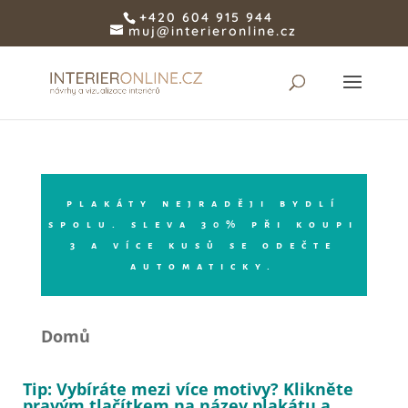
+420 604 915 944
muj@interieronline.cz
plakáty nejraději bydlí
spolu. sleva 30% při koupi
3 a více kusů se odečte
automaticky.
Domů
Tip: Vybíráte mezi více motivy? Klikněte
pravým tlačítkem na název plakátu a