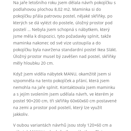
Na jaře letošního roku jsem dělala návrh pokojíčku s
podlahovou plochou 8,02 m2. Maminka si do
pokojíčku přála patrovou postel, nějaké skříňky, po
kterých se dá vylézt do postele, úložný prostor pod
postelí … Nebyla jsem schopná s nábytkem, který
jsme měla k dispozici, tyto požadavky splnit, takže
maminka nakonec od své vize ustoupila a do
pokojíčku byla navržena standardní postel Ikea Släkt.
Úložný prostor musel bý zavěšen nad postel, skříňky
měly hloubku 20 cm.
Když jsem viděla nábytek MANU, okamžitě jsem si
vzpomněla na tento pokojíček a přání, která jsem
nemohla na jaře splnit. Kontaktovala jsem maminku
a s jejím svolením jsem udělala návrh, ve kterém je
postel 90×200 cm, tři skříňky 60x60x60 cm postavené
na zemi a prostor pod postelí, který lze využít
jakkoliv.
V oubou variantách návrhů jsou stoly 120×60 cm a