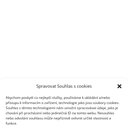
Spravovat Souhlas s cookies
Abychom poskytli co nejlepší služby, používáme k ukládání a/nebo
přístupu k informacím o zařízení, technologie jako jsou soubory cookies.
Souhlas s těmito technologiemi nám umožní zpracovávat údaje, jako je
chování při procházení nebo jedinečná ID na tomto webu. Nesouhlas
nebo odvolání souhlasu může nepříznivě ovlivnit určité vlastnosti a
na boku horní skříňky jsou řpišroubované háčky na
funkce.