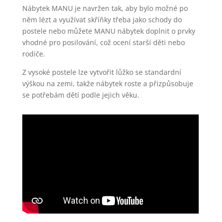
Nábytek MANU je navržen tak, aby bylo možné po
něm lézt a využívat skříňky třeba jako schody do
postele nebo můžete MANU nábytek doplnit o prvky
vhodné pro posilování, což ocení starší děti nebo
rodiče.
Z vysoké postele lze vytvořit lůžko se standardní
výškou na zemi, takže nábytek roste a přizpůsobuje
se potřebám dětí podle jejich věku.