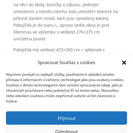
na věci do školy, koníčky a zábavu. Jediným
omezením u tohoto návrhu bylo umístění televize na
přesně daném místě, kam jsou vyvedeny kabely.
Pokojíček je do tvaru L, vpravo vedle okna je pod
šikminou ve výklenku o velikost 276×275 cm
umístěna postel.
Pokojíček má velikost 472×350 cm + výklenek s
postelí.
Spravovat Souhlas s cookies
Abychom poskytli co nejlepší služby, používáme k ukládání a/nebo
přístupu k informacím o zařízení, technologie jako jsou soubory cookies.
Souhlas s těmito technologiemi nám umožní zpracovávat údaje, jako je
chování při procházení nebo jedinečná ID na tomto webu. Nesouhlas
nebo odvolání souhlasu může nepříznivě ovlivnit určité vlastnosti a
funkce.
Příjmout
Odmítnout